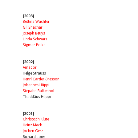
[2003]
Bettina Wächter
Gil Shachar
Joseph Beuys
Linda Schwarz
Sigmar Polke
[2002]
Amador
Helge Strauss
Henri Cartier-Bresson
Johannes Hüppi
Stepahn Balkenhol
Thaddäus Hüppi
[2001]
Christoph Klute
Heinz Mack
Jochen Gerz
Richard Long