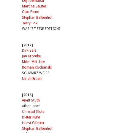
Keiji Uematsu
Martina Sauter
Otto Piene
Stephan Balkenhol
Terry Fox
WAS IST EINE EDITION?
[2017]
Dirk Salz
Jan Kromke
Milen Miltchev
Roman Kochanski
SCHWARZ WEISS
Ulrich Erben
[2016]
Anett Stuth
Athar Jaber
Christof Klute
Dieter Nuhr
Horst Gläsker
Stephan Balkenhol