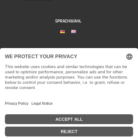
SPRACHWAHL
DATENSCHUTZ
KONTAKT
Adresse:
Kaiserstraße 67/69
41061 Mönchengladbach
Telefon:
+492161200762 und +49 172207 207 2
Fax:
nicht vorhanden
Email:
info[at]galerieloehrl.de