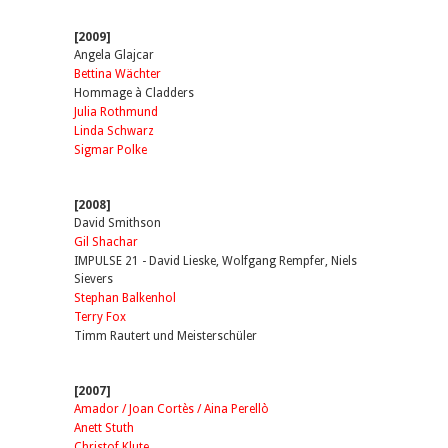
[2009]
Angela Glajcar
Bettina Wächter
Hommage à Cladders
Julia Rothmund
Linda Schwarz
Sigmar Polke
[2008]
David Smithson
Gil Shachar
IMPULSE 21 - David Lieske, Wolfgang Rempfer, Niels
Sievers
Stephan Balkenhol
Terry Fox
Timm Rautert und Meisterschüler
[2007]
Amador / Joan Cortès / Aina Perellò
Anett Stuth
Christof Klute