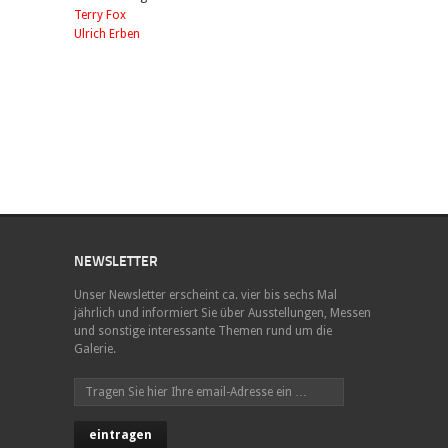
Terry Fox
Ulrich Erben
NEWSLETTER
Unser Newsletter erscheint ca. vier bis sechs Mal
jährlich und informiert Sie über Ausstellungen, Messen
und sonstige interessante Themen rund um die
Galerie.