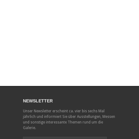
NEWSLETTER
Unser Newsletter erscheint ca. vier bis sechs Mal
jährlich und informiert Sie über Ausstellungen, Messen
und sonstige interessante Themen rund um die
Galerie.