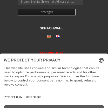
SPRACHWAHL
DATENSCHUTZ
KONTAKT
Adresse:
Kaiserstraße 67/69
41061 Mönchengladbach
Telefon:
+492161200762 und +49 172207 207 2
Fax:
nicht vorhanden
Email:
info[at]galerieloehrl.de